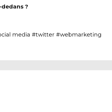
à-dedans ?
ocial media
twitter
webmarketing