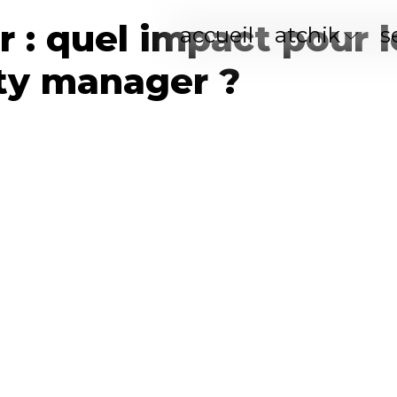
 : quel impact pour l
accueil
atchik
s
y manager ?