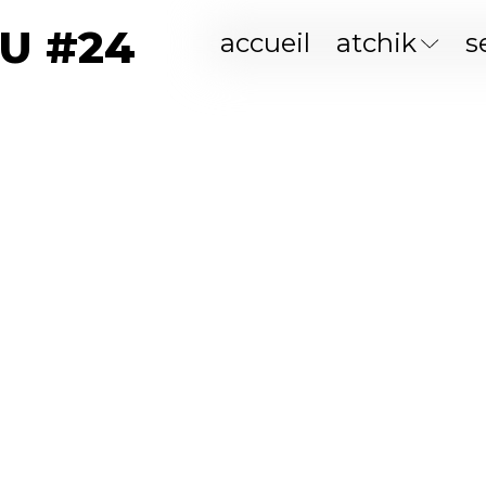
TU #24
accueil
atchik
s