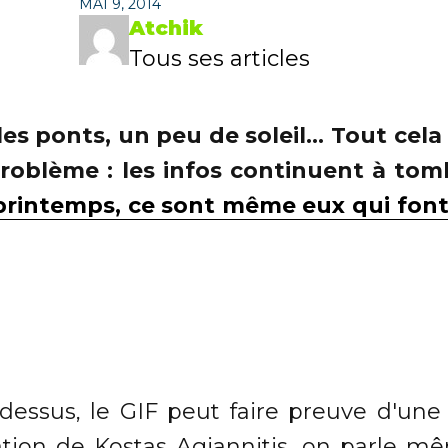
MAI 9, 2014
Atchik
Tous ses articles
, les ponts, un peu de soleil... Tout cel
e problème : les infos continuent à to
 printemps, ce sont même eux qui fon
ssus, le GIF peut faire preuve d'une v
éation de Kostas Agiannitis, on parle m