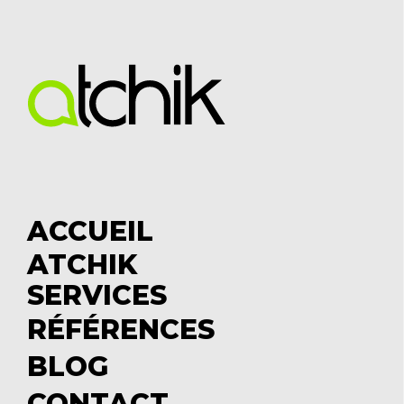
AOÛT 11, 2014
Atchik
Tous ses articles
Mesure d'impact, veille
concurrentielle...
Buzzsumo
permet
d'analyser efficacement la portée
de n'importe quelle page web sur
cinq réseaux sociaux parmi les plus
significatifs : Twitter, Facebook,
Google +, Pinterest et LinkedIn.
Aujourd'hui, l'outil s'affirme comme