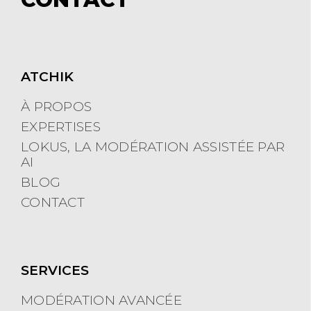
un incontournable de la veille. Signe
de sa reconnaissance ?
Buzzsumo
prépare pour la fin du mois sa
déclinaison pro
.
L'outil n'est pas nouveau mais
certainement sous-estimé. Simple,
ergonomique, il permet en un clin
d’œil de trouver les
URL
les plus
diffusées sur le net, en volume absolu
ou par média social, des dernières 24h
aux six derniers mois. Très pratique, ce