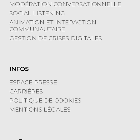
moteur de recherche dédié fait gagner
un temps fou en veille concurrentielle
comme en veille thématique ou
médiatique en repérant les contenus
les plus partagés.
Bref, Buzzsumo est
plutôt bien conçu... Et gratuit.
Si
l'inscription est facultative, elle permet
tout de même d'aller au-delà de la
limite des trois requêtes par jour
accordées gracieusement. Mais après
tout, qu'est-ce qu'une inscription,
hein...
Buzzsumo, c'est aussi une vision
sympa de l'aspect constributif : en