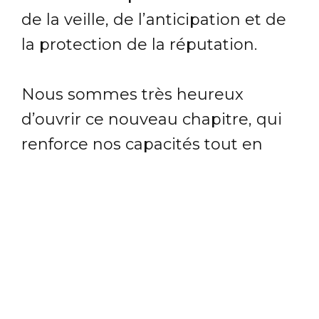
de la veille, de l’anticipation et de
la protection de la réputation.
Nous sommes très heureux
d’ouvrir ce nouveau chapitre, qui
renforce nos capacités tout en
restant fidèles à ce qui fait
l’identité et les forces d’Atchik.
À lire dans Stratégies :
https://lnkd.in/eUNRMVM9