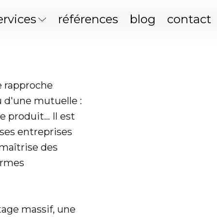
ervices
références
blog
contact
se rapproche
u d'une mutuelle :
produit... Il est
ses entreprises
 maîtrise des
ermes
age massif, une