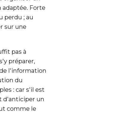
 adaptée. Forte
u perdu ; au
er sur une
ffit pas à
s'y préparer,
 de l'information
ution du
es : car s'il est
t d'anticiper un
tout comme le