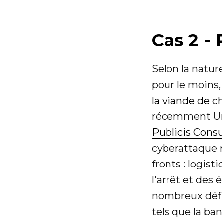
Cas 2 - 
Selon la natur
pour le moins,
la viande de c
récemment Uni
Publicis Consu
cyberattaque m
fronts : logist
l'arrêt et des
nombreux défis
tels que la ban