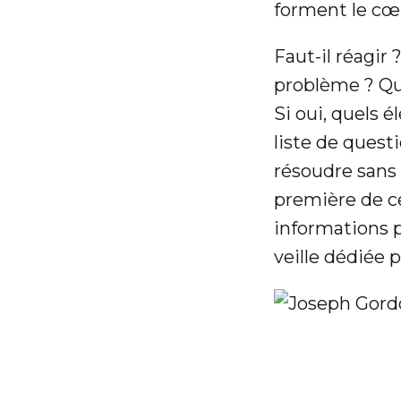
forment le cœu
Faut-il réagir
problème ? Que
Si oui, quels 
liste de quest
résoudre sans 
première de ce
informations p
veille dédiée p