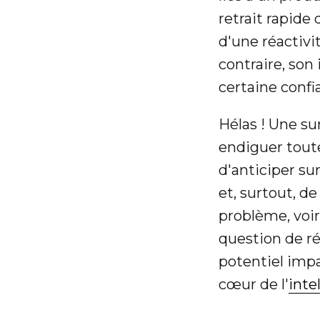
retrait rapid
d'une réactivi
contraire, son 
certaine confi
Hélas ! Une su
endiguer toutes
d'anticiper su
et, surtout, d
problème, voire
question de rép
potentiel impa
cœur de l'
inte