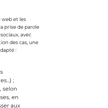
e web et les
a prise de parole
 sociaux, avec
tion des cas, une
dapté :
s
...) ;
, selon
ses, en
sser aux