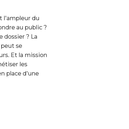
t l'ampleur du
ondre au public ?
e dossier ? La
e peut se
rs. Et la mission
étiser les
en place d'une