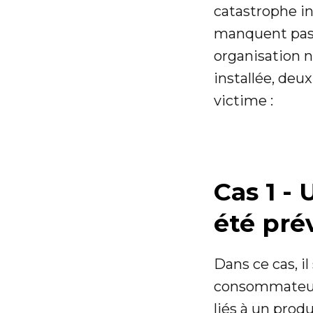
catastrophe in
manquent pas e
organisation ne
installée, deu
victime :
Cas 1 - 
été pré
Dans ce cas, il
consommateurs,
liés à un prod