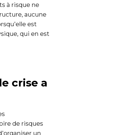
ets à risque ne
structure, aucune
rsqu'elle est
ysique, qui en est
de crise a
es
oire de risques
d'organiser un