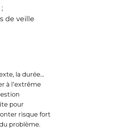
;
 de veille
xte, la durée...
er à l'extrême
gestion
ite pour
monter risque fort
d du problème.