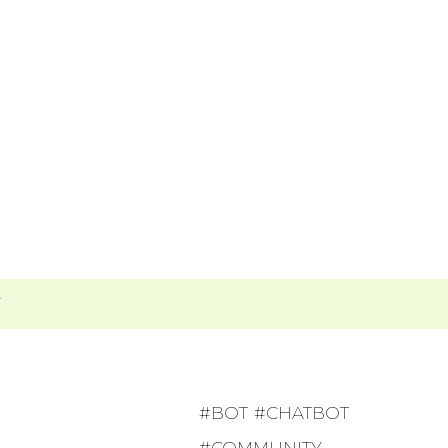
T
BOT
CHATBOT