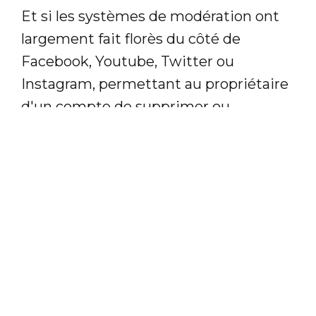
Et si les systèmes de modération ont
largement fait florès du côté de
Facebook, Youtube, Twitter ou
Instagram, permettant au propriétaire
d'un compte de supprimer ou
masquer des contenus inappropriés,
Twitter avait jusqu'ici limité
l'intervention aux signalements de
comptes, c'est-à-dire que le réseau
social seul gardait la main sur les
contenus visibles ou non. Aujourd'hui,
c'est donc une petite révolution que
connaît l'Oiseau Bleu en donnant la
possibilité de masquer les réponses à