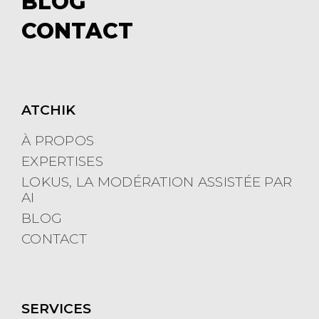
BLOG
e
m
CONTACT
n
e
u
n
u
ATCHIK
À PROPOS
EXPERTISES
LOKUS, LA MODÉRATION ASSISTÉE PAR
AI
BLOG
CONTACT
SERVICES