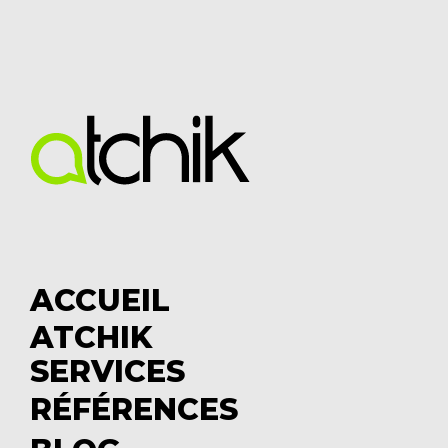
ACCUEIL
ATCHIK
S
SERVICES
u
S
b
u
RÉFÉRENCES
m
b