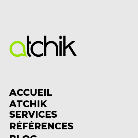
ACCUEIL
ATCHIK
S
SERVICES
u
S
b
u
RÉFÉRENCES
m
b