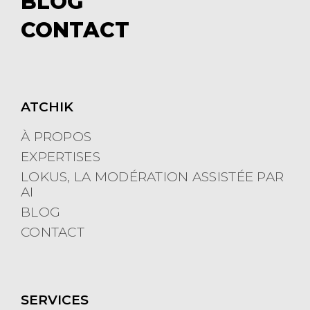
BLOG
e
m
CONTACT
n
e
u
n
u
ATCHIK
À PROPOS
EXPERTISES
LOKUS, LA MODÉRATION ASSISTÉE PAR
AI
BLOG
CONTACT
SERVICES