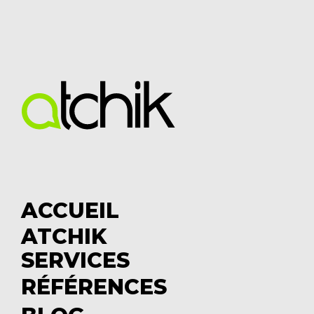
ACCUEIL
ATCHIK
S
SERVICES
u
S
b
u
RÉFÉRENCES
m
b