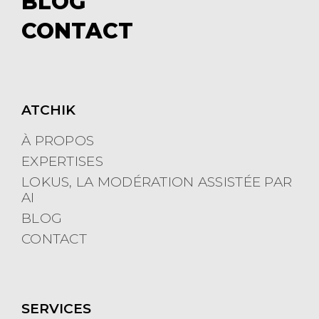
BLOG
e
m
CONTACT
n
e
u
n
u
ATCHIK
À PROPOS
EXPERTISES
LOKUS, LA MODÉRATION ASSISTÉE PAR
AI
BLOG
CONTACT
SERVICES