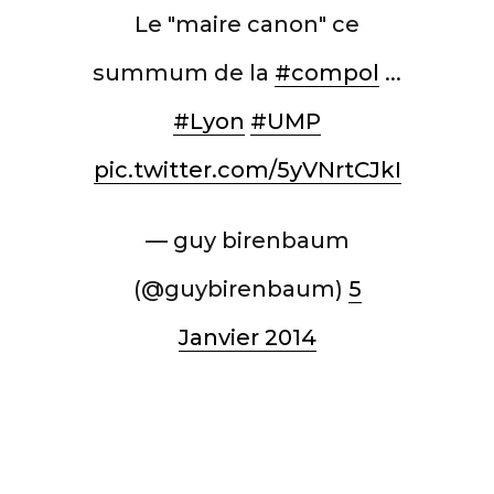
Le "maire canon" ce
summum de la
#compol
...
#Lyon
#UMP
pic.twitter.com/5yVNrtCJkI
— guy birenbaum
(@guybirenbaum)
5
Janvier 2014