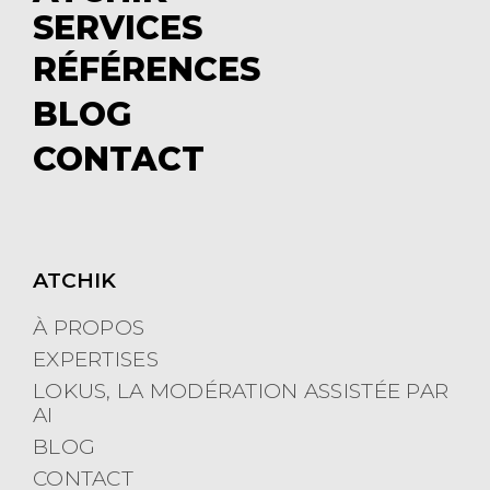
SERVICES
u
S
b
u
RÉFÉRENCES
m
b
BLOG
e
m
CONTACT
n
e
u
n
u
ATCHIK
À PROPOS
EXPERTISES
LOKUS, LA MODÉRATION ASSISTÉE PAR
AI
BLOG
CONTACT